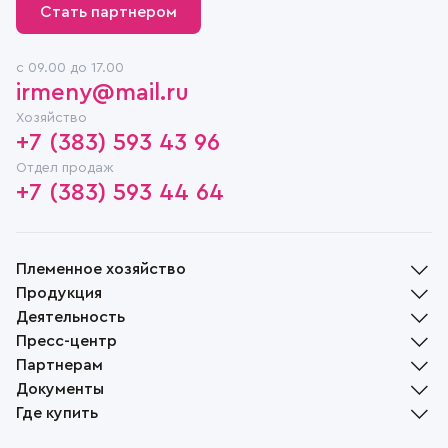
Стать партнером
c 09.00 до 17.00
irmeny@mail.ru
Хозяйство
+7 (383) 593 43 96
Отдел продаж
+7 (383) 593 44 64
Племенное хозяйство
Продукция
История
Деятельность
Руководство
Молочная продукция
Пресс-центр
Награды
Мясная продукция
Растениеводство
Партнерам
Социальная ответственность
Хлебобулочная продукция
Животноводство
Новости
Музей
Документы
Растениеводство
Переработка
СМИ о нас
Доска объявлений
Вакансии
Племенной скот
Где купить
Реализация
Жизнь села
Контакты
Файлы cookie
Пчеловодство
Вопрос-ответ
Политика конфиденциальности