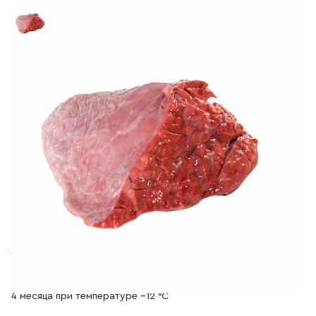
Отдел продаж
+7 (383) 593 44 64
Легкое говяжье
Натуральный источник пользы и вкуса. Наши субпродукты
получены от здоровых животных собственного стада.
Работа с охлажденным сырьем позволяет сохранить их
свежесть, нежный вкус и максимум витаминов.
Калории
Белки
Жиры
92
14,0
4,0
кКал
грамм
грамм
Пищевая ценность на 100 г
Состав
Легкое говяжье
Хранение
4 месяца при температуре −12 °С