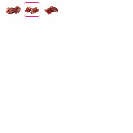
Отдел продаж
+7 (383) 593 44 64
Набор для борща
Наше мясо — наше преимущество. Вся наша мясная
продукция начинается с собственного стада, которое мы
содержим более 65 лет на плодородных землях села Верх-
Ирмень. Мы контролируем всё: от выращивания корма для
наших коров до доставки в магазин. Это гарантирует
натуральность, высочайшее качество и особый, насыщенный
вкус.
Набор для борща от племзавода «ИРМЕНЬ» — основа для
наваристого, ароматного борща! В набор входит говядина
на кости (грудинка, голяшка), специально подобранная для
приготовления насыщенного бульона. Мясо, тушённое на
кости, отдаёт супу всю свою глубину вкуса и пользу.
Просто положите мясо в холодную воду, доведите до
кипения, снимите пену — и ваш идеальный борщ начинается
здесь.