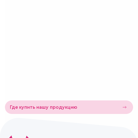
Калории
Белки
Жиры
65
5,0
5,0
кКал
грамм
грамм
Пищевая ценность на 100 г
Состав
Говядина на кости
Хранение
60 суток при температуре −10 °С
Где купить нашу продукцию